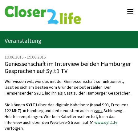
Closer2life.education
-
Bildung
ganz
nah
am
Veranstaltung
Leben
19.06.2015
-
19.06.2015
Geniessenschaft im Interview bei den Hamburger
Gesprächen auf Sylt1 TV
Wer wissen will, wie das mit der Geniessenschaft so funktioniert,
lässt es sich am besten vom Gründer selbst erzählen. Der
Fernsehsender SYLT1 lud ihn als Gast zu den Hamburger Gesprächen.
Sie können
SYLT
1
über das digitale Kabelnetz (Kanal S03, Frequenz
122 MHZ) in Hamburg und seit neuestem auch in
ganz
Schleswig-
Holstein empfangen. Wer kein Kabelfernsehen hat, kann das
Interview auch über den Web-Live-Stream auf
www.sylt1.tv
verfolgen.