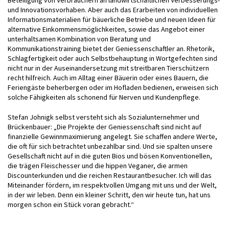
Beteiligung von Verbrauchern an landwirtschaftlichen Verbesserungs-
und Innovationsvorhaben. Aber auch das Erarbeiten von individuellen
Informationsmaterialien für bäuerliche Betriebe und neuen Ideen für
alternative Einkommensmöglichkeiten, sowie das Angebot einer
unterhaltsamen Kombination von Beratung und
Kommunikationstraining bietet der Geniessenschaftler an. Rhetorik,
Schlagfertigkeit oder auch Selbstbehauptung in Wortgefechten sind
nicht nur in der Auseinandersetzung mit streitbaren Tierschützern
recht hilfreich. Auch im Alltag einer Bäuerin oder eines Bauern, die
Feriengäste beherbergen oder im Hofladen bedienen, erweisen sich
solche Fähigkeiten als schonend für Nerven und Kundenpflege.
Stefan Johnigk selbst versteht sich als Sozialunternehmer und
Brückenbauer: „Die Projekte der Geniessenschaft sind nicht auf
finanzielle Gewinnmaximierung angelegt. Sie schaffen andere Werte,
die oft für sich betrachtet unbezahlbar sind. Und sie spalten unsere
Gesellschaft nicht auf in die guten Bios und bösen Konventionellen,
die trägen Fleischesser und die hippen Veganer, die armen
Discounterkunden und die reichen Restaurantbesucher. Ich will das
Miteinander fördern, im respektvollen Umgang mit uns und der Welt,
in der wir leben. Denn ein kleiner Schritt, den wir heute tun, hat uns
morgen schon ein Stück voran gebracht.“