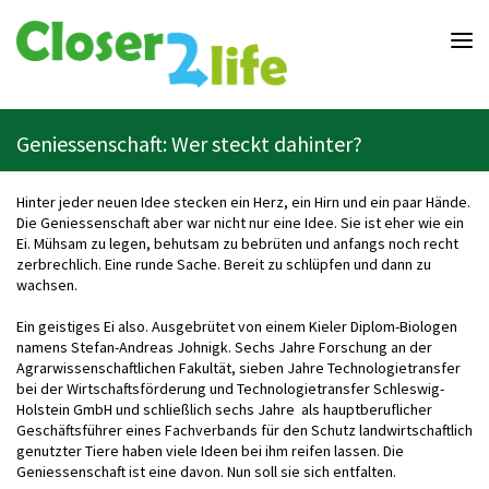
Closer2life.education
-
Bildung
ganz
nah
am
Geniessenschaft: Wer steckt dahinter?
Leben
Hinter jeder neuen Idee stecken ein Herz, ein Hirn und ein paar Hände.
Die Geniessenschaft aber war nicht nur eine Idee. Sie ist eher wie ein
Ei. Mühsam zu legen, behutsam zu bebrüten und anfangs noch recht
zerbrechlich. Eine runde Sache. Bereit zu schlüpfen und dann zu
wachsen.
Ein geistiges Ei also. Ausgebrütet von einem Kieler Diplom-Biologen
namens Stefan-Andreas Johnigk. Sechs Jahre Forschung an der
Agrarwissenschaftlichen Fakultät, sieben Jahre Technologietransfer
bei der Wirtschaftsförderung und Technologietransfer Schleswig-
Holstein GmbH und schließlich sechs Jahre als hauptberuflicher
Geschäftsführer eines Fachverbands für den Schutz landwirtschaftlich
genutzter Tiere haben viele Ideen bei ihm reifen lassen. Die
Geniessenschaft ist eine davon. Nun soll sie sich entfalten.