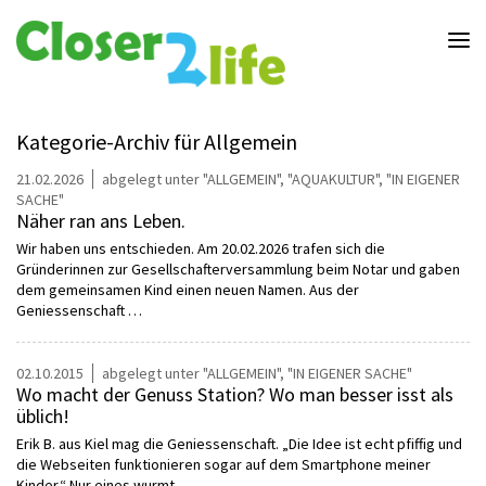
Closer2life.education
-
Bildung
ganz
nah
am
Kategorie-Archiv für
Allgemein
Leben
21.02.2026
abgelegt unter
ALLGEMEIN
,
AQUAKULTUR
,
IN EIGENER
SACHE
Näher ran ans Leben.
Wir haben uns entschieden. Am 20.02.2026 trafen sich die
Gründerinnen zur Gesellschafterversammlung beim Notar und gaben
dem gemeinsamen Kind einen neuen Namen. Aus der
Geniessenschaft …
02.10.2015
abgelegt unter
ALLGEMEIN
,
IN EIGENER SACHE
Wo macht der Genuss Station? Wo man besser isst als
üblich!
Erik B. aus Kiel mag die Geniessenschaft. „Die Idee ist echt pfiffig und
die Webseiten funktionieren sogar auf dem Smartphone meiner
Kinder.“ Nur eines wurmt …