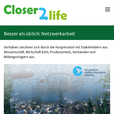
Closer2life.education
-
Bildung
ganz
nah
am
Besser als üblich: Netzwerkarbeit
Leben
Vorhaben zeichnen sich durch die Kooperation mit Stakeholdern aus
Wissenschaft, Wirtschaft (LEH, Produzenten), Verbänden und
Bildungsträgern aus.