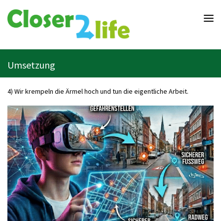
Closer2life.education
-
Bildung
ganz
nah
am
Umsetzung
Leben
4) Wir krempeln die Ärmel hoch und tun die eigentliche Arbeit.